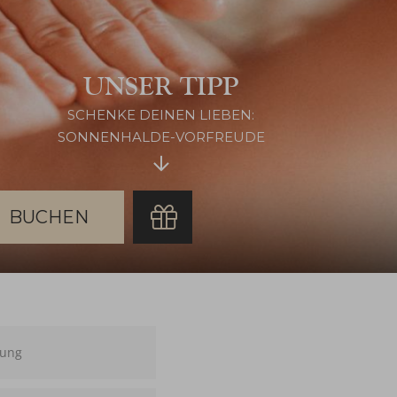
UNSER TIPP
SCHENKE DEINEN LIEBEN:
SONNENHALDE-VORFREUDE
chen
ung