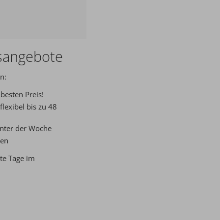
sangebote
n:
besten Preis!
flexibel bis zu 48
unter der Woche
ten
nte Tage im