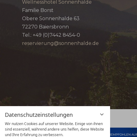
Wellnesshotel Sonnenhalde
Familie Borst
Obere Sonnenhalde 63
72270
Baiersbronn
Tel.:
+49 (0)7442 8454-0
reservierung@sonnenhalde.de
Datenschutzeinstellungen
Wir nutzen Cookies auf unserer Website. Einige von ihnen
sind essenziell, während andere uns helfen, diese Website
und Ihre Erfahrung zu verbessern.