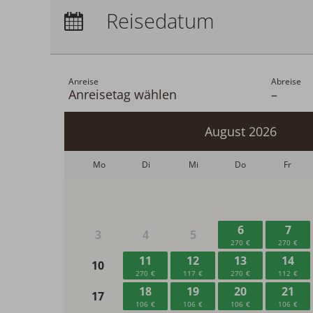
Anreise:
keine Auswahl
Reisedatum
Übernachtungen:
0