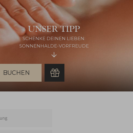
UNSER TIPP
SCHENKE DEINEN LIEBEN:
SONNENHALDE-VORFREUDE
chen
ung