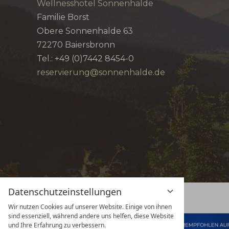
Wellnesshotel Sonnenhalde
Familie Borst
Obere Sonnenhalde 63
72270
Baiersbronn
Tel.:
+49 (0)7442 8454-0
reservierung@sonnenhalde.de
Datenschutzeinstellungen
Wir nutzen Cookies auf unserer Website. Einige von ihnen
sind essenziell, während andere uns helfen, diese Website
und Ihre Erfahrung zu verbessern.