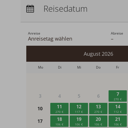
Anreise:
keine Auswahl
Reisedatum
Übernachtungen:
0