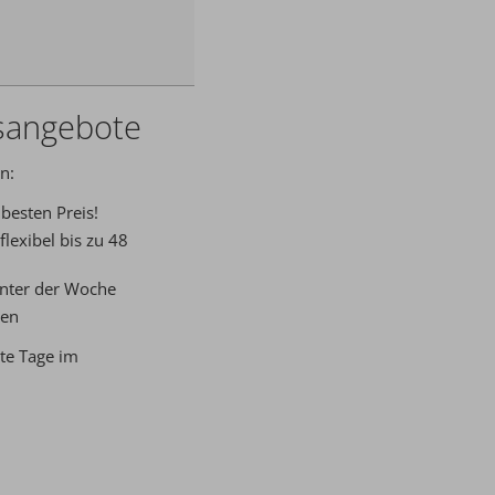
sangebote
n:
besten Preis!
flexibel bis zu 48
unter der Woche
ten
nte Tage im