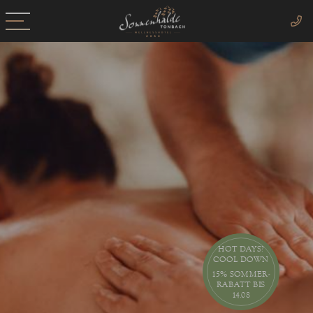
HOT DAYS?
COOL DOWN
15% SOMMER-
RABATT BIS
14.08