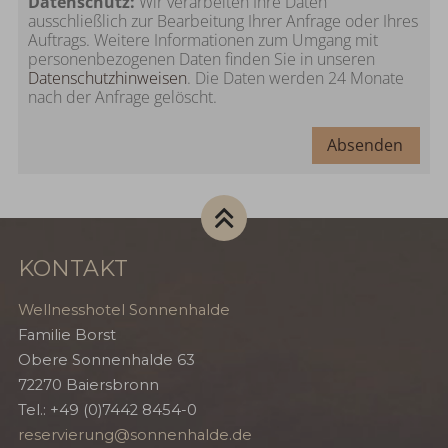
Datenschutz:
Wir verarbeiten Ihre Daten
ausschließlich zur Bearbeitung Ihrer Anfrage oder Ihres
Auftrags. Weitere Informationen zum Umgang mit
personenbezogenen Daten finden Sie in unseren
Datenschutzhinweisen
. Die Daten werden 24 Monate
nach der Anfrage gelöscht.
Absenden
KONTAKT
Wellnesshotel Sonnenhalde
Familie Borst
Obere Sonnenhalde 63
72270
Baiersbronn
Tel.:
+49 (0)7442 8454-0
reservierung@sonnenhalde.de