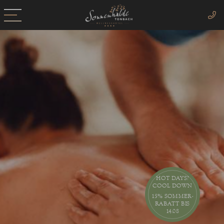
HOT DAYS?
COOL DOWN
15% SOMMER-
RABATT BIS
14.08