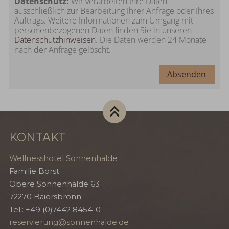
Datenschutz:
Wir verarbeiten Ihre Daten
ausschließlich zur Bearbeitung Ihrer Anfrage oder Ihres
Auftrags. Weitere Informationen zum Umgang mit
personenbezogenen Daten finden Sie in unseren
Datenschutzhinweisen
. Die Daten werden 24 Monate
nach der Anfrage gelöscht.
Absenden
KONTAKT
Wellnesshotel Sonnenhalde
Familie Borst
Obere Sonnenhalde 63
72270
Baiersbronn
Tel.:
+49 (0)7442 8454-0
reservierung@sonnenhalde.de