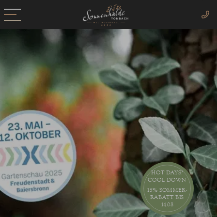
HOT DAYS?
COOL DOWN
15% SOMMER-
RABATT BIS
14.08