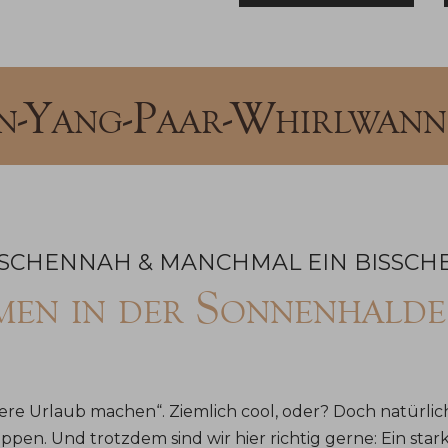
in-Yang-Paar-Whirlwann
NSCHENNAH & MANCHMAL EIN BISSCH
mmen in der Sonnenhald
ere Urlaub machen“. Ziemlich cool, oder? Doch natürlich
en. Und trotzdem sind wir hier richtig gerne: Ein sta