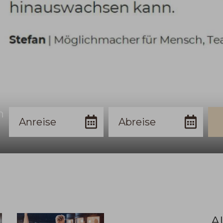
n
Anreise
Abreise
Bu
A