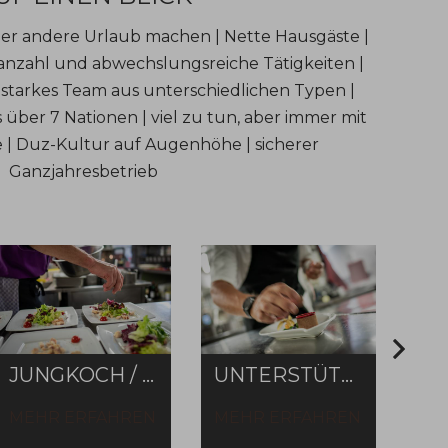
er andere Urlaub machen | Nette Hausgäste |
zahl und abwechslungsreiche Tätigkeiten |
 starkes Team aus unterschiedlichen Typen |
 über 7 Nationen | viel zu tun, aber immer mit
 | Duz-Kultur auf Augenhöhe | sicherer
Ganzjahresbetrieb
JUNGKOCH / ENTREMETIER (M/W/D)
UNTERSTÜTZUNG KÜCHENTEAM (M/W/D)
MEHR ERFAHREN
MEHR ERFAHREN
ME