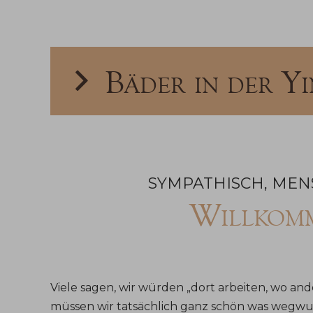
Bäder in der Y
SYMPATHISCH, ME
Willko
Viele sagen, wir würden „dort arbeiten, wo and
müssen wir tatsächlich ganz schön was wegwupp