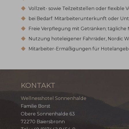
Vollzeit- sowie Teilzeitstellen oder flexibl
bei Bedarf: Mitarbeiterunterkunft oder U
Freie Verpflegung mit Getränken; tägliche 
Nutzung hoteleigener Fahrräder, Nordic W
Mitarbeiter-Ermäßigungen für Hotelangeb
KONTAKT
Wellnesshotel Sonnenhalde
Familie Borst
Obere Sonnenhalde 63
72270
Baiersbronn