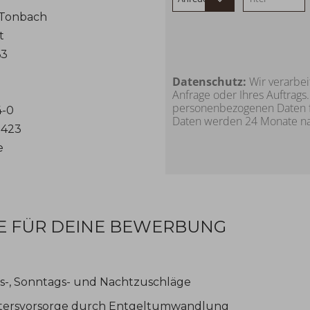
 Tonbach
t
63
Datenschutz:
Wir verarbei
Anfrage oder Ihres Auftrag
personenbezogenen Daten f
4-0
Daten werden 24 Monate nac
 423
e
E FÜR DEINE BEWERBUNG
gs-, Sonntags- und Nachtzuschläge
Altersvorsorge durch Entgeltumwandlung