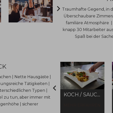
Traumhafte Gegend, in d
Überschaubare Zimmeran
familiäre Atmosphäre |
knapp 30 Mitarbeiter aus
Spaß bei der Sache
CK
chen | Nette Hausgäste |
ngsreiche Tätigkeiten |
terschiedlichen Typen |
KOCH / SAUCIER (M/W/D)
el zu tun, aber immer mit
ugenhöhe | sicherer
MEHR ERFAHREN