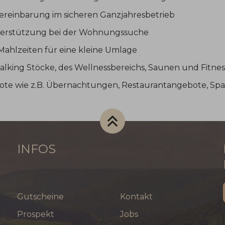
e Vereinbarung im sicheren Ganzjahresbetrieb
nterstützung bei der Wohnungssuche
Mahlzeiten für eine kleine Umlage
alking Stöcke, des Wellnessbereichs, Saunen und Fitne
ote wie z.B. Übernachtungen, Restaurantangebote, S
INFOS
Gutscheine
Kontakt
Prospekt
Jobs