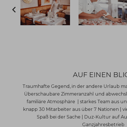
AUF EINEN BLI
Traumhafte Gegend, in der andere Urlaub ma
Überschaubare Zimmeranzahl und abwechslu
familiäre Atmosphäre | starkes Team aus un
knapp 30 Mitarbeiter aus über 7 Nationen | vi
Spaß bei der Sache | Duz-Kultur auf A
Ganzjahresbetrieb