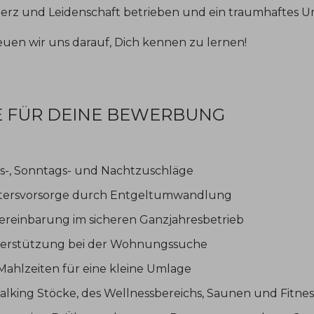
 Herz und Leidenschaft betrieben und ein traumhaftes Um
euen wir uns darauf, Dich kennen zu lernen!
E FÜR DEINE BEWERBUNG
gs-, Sonntags- und Nachtzuschläge
Altersvorsorge durch Entgeltumwandlung
e Vereinbarung im sicheren Ganzjahresbetrieb
nterstützung bei der Wohnungssuche
Mahlzeiten für eine kleine Umlage
alking Stöcke, des Wellnessbereichs, Saunen und Fitne