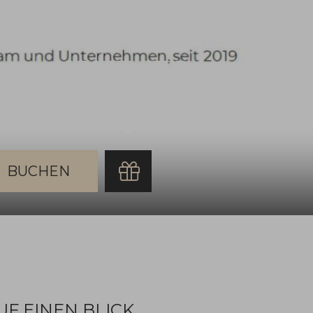
UNSER TIPP
SCHENKE DEINEN LIEBEN:
SONNENHALDE-VORFREUDE
chen
UF EINEN BLICK